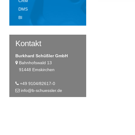
CRM
DMS
BI
Kontakt
Burkhard Schüßler GmbH
Bahnhofswald 13
91448 Emskirchen
+49 9104/82617-0
info@b-schuessler.de