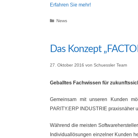
Erfahren Sie mehr!
Kategorien
News
Das Konzept „FACTO
27. Oktober 2016
von
Schuessler Team
Geballtes Fachwissen für zukunftssi
Gemeinsam mit unseren Kunden möc
PARITY.ERP INDUSTRIE praxisnäher und a
Während die meisten Softwareherstelle
Individuallösungen einzelner Kunden her